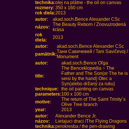
technika:
olej na plátne - the oil on canvas
rozmery:
350 x 160 cm
rok diela:
2013
autor:
akad.soch.Bence Alexander CSc
The Beauty Reborn / Znovuzrodená
názov:
krása
rok
2013
diela:
autor:
akad.soch.Bence Alexander CSc
Тани Савичевей / Tani Savičevoj /
pamätník:
Monument
autor:
akad.soch.Bence Oľga
The Benceklopedia ~ The
Father and The Son(or The he is
title:
seisi by the hand) Otec a
Syn(alebo držaný za ruku)
technique:
the oil painting on canvas
parameters:
100 x 100 cm
The return of The Saint Trinity´s
motive:
Olive Tree branch
year:
2013
autor:
Alexander Bence Jr.
názov:
Lietajuci draci /The Flying Dragons
technika:
perokresba / the pen-drawing