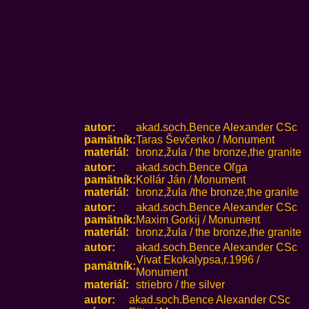
autor:
akad.soch.Bence Alexander CSc
pamätník:
Taras Ševčenko / Monument
materiál:
bronz,žula / the bronze,the granite
autor:
akad.soch.Bence Oľga
pamätník:
Kollár Ján / Monument
materiál:
bronz,žula /the bronze,the granite
autor:
akad.soch.Bence Alexander CSc
pamätník:
Maxim Gorkij / Monument
materiál:
bronz,žula / the bronze,the granite
autor:
akad.soch.Bence Alexander CSc
Vivat Ekokalypsa,r.1996 /
pamätník:
Monument
materiál:
striebro / the silver
autor:
akad.soch.Bence Alexander CSc