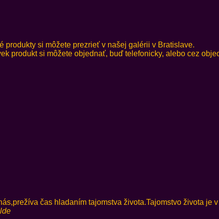
produkty si môžete prezrieť v našej galérii v Bratislave.
vek produkt si môžete objednať, buď telefonicky, alebo cez obj
režíva čas hladaním tajomstva života.Tajomstvo života je v
lde