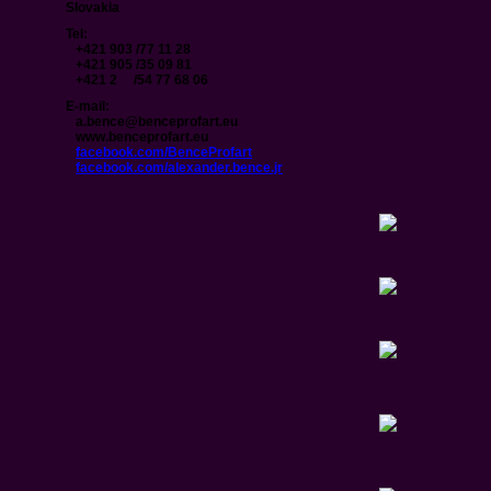
Slovakia
Tel:
+421 903 /77 11 28
+421 905 /35 09 81
+421 2 /54 77 68 06
E-mail:
a.bence@benceprofart.eu
www.benceprofart.eu
facebook.com/BenceProfart
facebook.com/alexander.bence.jr