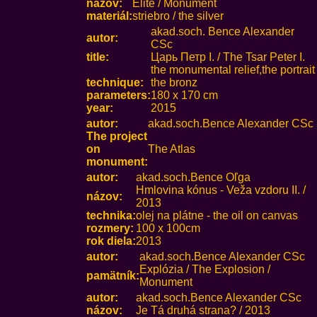
názov:
Elite / Monument
materiál:
striebro / the silver
akad.soch. Bence Alexander
autor:
CSc
title:
Царь Петр I. / The Tsar Peter I.
the monumental relief,the portrait
technique:
the bronz
parameters:
180 x 170 cm
year:
2015
autor:
akad.soch.Bence Alexander CSc
The project
on
The Atlas
monument:
autor:
akad.soch.Bence Oľga
Hmlovina kónus - Veža vzdoru II. /
názov:
2013
technika:
olej na plátne - the oil on canvas
rozmery:
100 x 100cm
rok diela:
2013
autor:
akad.soch.Bence Alexander CSc
Explózia / The Explosion /
pamätník:
Monument
autor:
akad.soch.Bence Alexander CSc
názov:
Je Tá druhá strana? / 2013