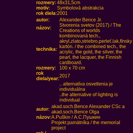
rozmery:
48x31,5cm
motív:
Symbolová abstrakcia
rok diela:
2001
autor:
Alexander Bence Jr.
Stvorenia svetov (2017) / The
názov:
Creations of worlds
kombinovaná tech.,
akryl,zlato,striebro,perleť,lak,fínsky
kartón. / the combined tech., the
technika:
acrylic, the gold, the silver, the
pearl, the lacquer, the Finnish
cardboard.
rozmery:
100 x 70 cm
rok
2017
diela/year:
.. alternatíva osvetlenia je
individuálna
..the alternative of lighting is
individual
akad.soch.Bence Alexander CSc a
autor:
akad.soch.Bence Olga
názov:
A.Puškin / А.С.Пушкин
Projekt pamätníka / the memorial
project