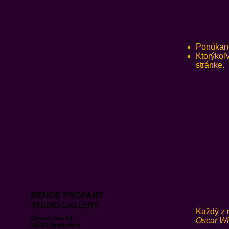
Ponúkané 
Ktorýkoľ
stránke.
BENCE PROFART
STUDIO GALLERY
Každý z nás,p
Gessayova 41
Oscar Wi
85103 Bratislava